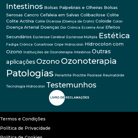
Intestinos
Bolsas Palpebrais e Olheiras
Bolsas
Serosas
Cancro
Cefaleia em Salvas
Colibacilose
Colite
Colite Actínia
Coloide
Colite Úlcerosa (Doença de Crohn)
Colon
Doença Arterial
Doenças
Efeitos
Dor Crónica
Eczema Anal
Estética
Secundários
Esclerose Cerebral
Esclerose Múltipla
Hidrocolon com
Fadiga Crónica
Gonartrose
Gripe
Hidrocolon
Outras
Ozono
Instituições de Ozonoterapia
Intestinos
Ozonoterapia
Ozono
aplicações
Patologias
Periartrite
Proctite
Psoríase
Reumatóide
Testemunhos
Tecnologia Hidrocolon
Termos e Condições
Política de Privacidade
Política de Cookies