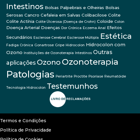
Intestinos
Bolsas Palpebrais e Olheiras
Bolsas
Serosas
Cancro
Cefaleia em Salvas
Colibacilose
Colite
Colite Actínia
Coloide
Colite Úlcerosa (Doença de Crohn)
Colon
Doença Arterial
Doenças
Efeitos
Dor Crónica
Eczema Anal
Estética
Secundários
Esclerose Cerebral
Esclerose Múltipla
Hidrocolon com
Fadiga Crónica
Gonartrose
Gripe
Hidrocolon
Outras
Ozono
Instituições de Ozonoterapia
Intestinos
Ozonoterapia
Ozono
aplicações
Patologias
Periartrite
Proctite
Psoríase
Reumatóide
Testemunhos
Tecnologia Hidrocolon
Termos e Condições
Política de Privacidade
Política de Cookies